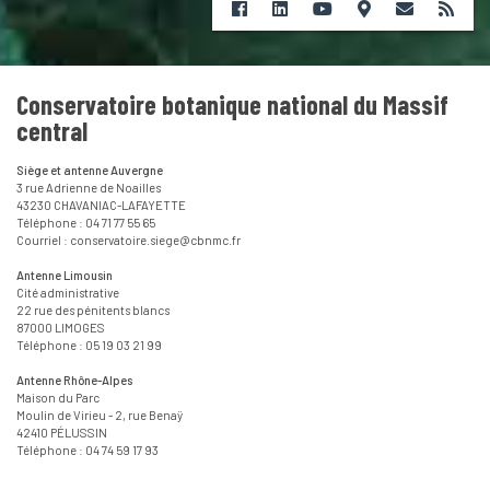
Conservatoire botanique national du Massif
central
Siège et antenne Auvergne
3 rue Adrienne de Noailles
43230 CHAVANIAC-LAFAYETTE
Téléphone : 04 71 77 55 65
Courriel : conservatoire.siege@cbnmc.fr
Antenne Limousin
Cité administrative
22 rue des pénitents blancs
87000 LIMOGES
Téléphone : 05 19 03 21 99
Antenne Rhône-Alpes
Maison du Parc
Moulin de Virieu - 2, rue Benaÿ
42410 PÉLUSSIN
Téléphone : 04 74 59 17 93