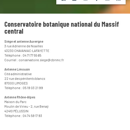
Conservatoire botanique national du Massif
central
Siège et antenne Auvergne
3 rue Adrienne de Noailles
43230 CHAVANIAC-LAFAYETTE
Téléphone : 04 71 77 55 65
Courriel : conservatoire.siege@cbnmc.fr
Antenne Limousin
Cité administrative
22 rue des pénitents blancs
87000 LIMOGES
Téléphone : 05 19 03 21 99
Antenne Rhône-Alpes
Maison du Parc
Moulin de Virieu - 2, rue Benaÿ
42410 PÉLUSSIN
Téléphone : 04 74 59 17 93