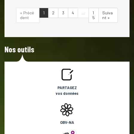
« Précé
1
2
3
4
…
1
Suiva
dent
5
nt »
Nos outils
PARTAGEZ
vos données
OBV-NA