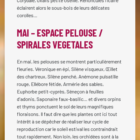
Corydale, Oxalis petite oseille, Renoncules ficaire
éclairent alors le sous-bois de leurs délicates
corolles…
MAI – ESPACE PELOUSE /
SPIRALES VEGETALES
En mai, les pelouses se montrent particulièrement
fleuries. Véronique en épi, Silène visqueux, Œillet
des chartreux, Silène penché, Anémone pulsatille
rouge, Ellébore fétide, Armérie des sables,
Euphorbe petit-cyprès, Séneçon à feuilles
d'adonis, Saponaire faux-basilic… et divers orpins
et thyms ponctuent le sol de leurs magnifiques
floraisons. Il faut dire que les plantes ont ici tout
intérêt à se dépêcher de réaliser leur cycle de
reproduction car le soleil estival les contraindrait
tout rapidement. Non loin, les orchidées sont à la