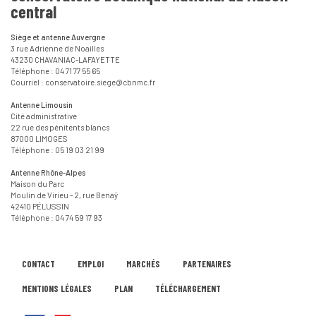
central
Siège et antenne Auvergne
3 rue Adrienne de Noailles
43230 CHAVANIAC-LAFAYETTE
Téléphone : 04 71 77 55 65
Courriel : conservatoire.siege@cbnmc.fr
Antenne Limousin
Cité administrative
22 rue des pénitents blancs
87000 LIMOGES
Téléphone : 05 19 03 21 99
Antenne Rhône-Alpes
Maison du Parc
Moulin de Virieu - 2, rue Benaÿ
42410 PÉLUSSIN
Téléphone : 04 74 59 17 93
CONTACT
EMPLOI
MARCHÉS
PARTENAIRES
MENTIONS LÉGALES
PLAN
TÉLÉCHARGEMENT