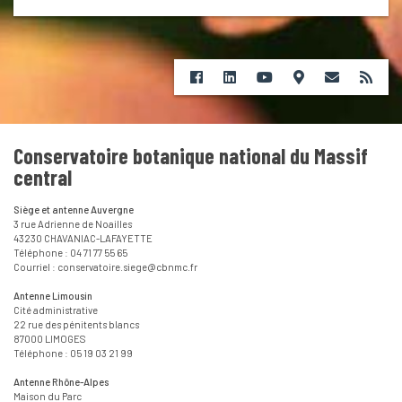
Conservatoire botanique national du Massif
central
Siège et antenne Auvergne
3 rue Adrienne de Noailles
43230 CHAVANIAC-LAFAYETTE
Téléphone : 04 71 77 55 65
Courriel : conservatoire.siege@cbnmc.fr
Antenne Limousin
Cité administrative
22 rue des pénitents blancs
87000 LIMOGES
Téléphone : 05 19 03 21 99
Antenne Rhône-Alpes
Maison du Parc