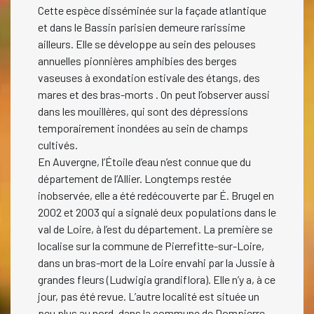
Cette espèce disséminée sur la façade atlantique
et dans le Bassin parisien demeure rarissime
ailleurs. Elle se développe au sein des pelouses
annuelles pionnières amphibies des berges
vaseuses à exondation estivale des étangs, des
mares et des bras-morts . On peut l’observer aussi
dans les mouillères, qui sont des dépressions
temporairement inondées au sein de champs
cultivés.
En Auvergne, l’Étoile d’eau n’est connue que du
département de l’Allier. Longtemps restée
inobservée, elle a été redécouverte par É. Brugel en
2002 et 2003 qui a signalé deux populations dans le
val de Loire, à l’est du département. La première se
localise sur la commune de Pierrefitte-sur-Loire,
dans un bras-mort de la Loire envahi par la Jussie à
grandes fleurs (Ludwigia grandiflora). Elle n’y a, à ce
jour, pas été revue. L’autre localité est située un
peu plus au nord, dans la commune de Dompierre-