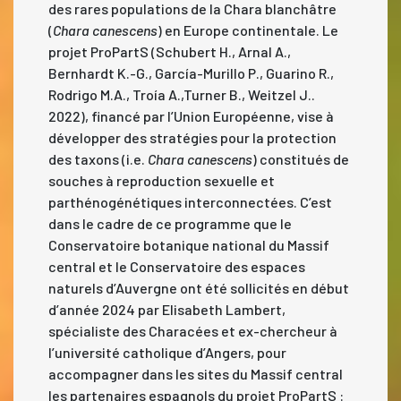
des rares populations de la Chara blanchâtre
(
Chara canescens
) en Europe continentale. Le
projet ProPartS (Schubert H., Arnal A.,
Bernhardt K.-G., García-Murillo P., Guarino R.,
Rodrigo M.A., Troía A.,Turner B., Weitzel J..
2022), financé par l’Union Européenne, vise à
développer des stratégies pour la protection
des taxons (i.e.
Chara canescens
) constitués de
souches à reproduction sexuelle et
parthénogénétiques interconnectées. C’est
dans le cadre de ce programme que le
Conservatoire botanique national du Massif
central et le Conservatoire des espaces
naturels d’Auvergne ont été sollicités en début
d’année 2024 par Elisabeth Lambert,
spécialiste des Characées et ex-chercheur à
l’université catholique d’Angers, pour
accompagner dans les sites du Massif central
les partenaires espagnols du projet ProPartS :