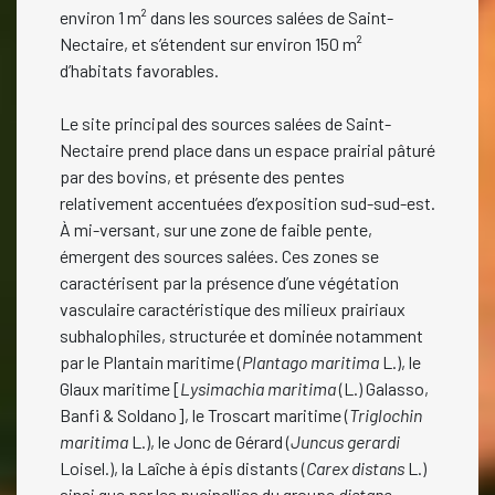
environ 1 m² dans les sources salées de Saint-
Nectaire, et s’étendent sur environ 150 m²
d’habitats favorables.
Le site principal des sources salées de Saint-
Nectaire prend place dans un espace prairial pâturé
par des bovins, et présente des pentes
relativement accentuées d’exposition sud-sud-est.
À mi-versant, sur une zone de faible pente,
émergent des sources salées. Ces zones se
caractérisent par la présence d’une végétation
vasculaire caractéristique des milieux prairiaux
subhalophiles, structurée et dominée notamment
par le Plantain maritime (
Plantago maritima
L.), le
Glaux maritime [
Lysimachia maritima
(L.) Galasso,
Banfi & Soldano], le Troscart maritime (
Triglochin
maritima
L.), le Jonc de Gérard (
Juncus gerardi
Loisel.), la Laîche à épis distants (
Carex distans
L.)
ainsi que par les pucinellies du groupe
distans
.