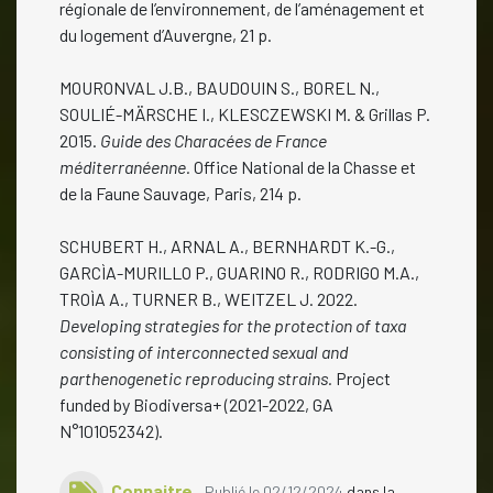
régionale de l’environnement, de l’aménagement et
du logement d’Auvergne, 21 p.
MOURONVAL J.B., BAUDOUIN S., BOREL N.,
SOULIÉ-MÄRSCHE I., KLESCZEWSKI M. & Grillas P.
2015.
Guide des Characées de France
méditerranéenne.
Office National de la Chasse et
de la Faune Sauvage, Paris, 214 p.
SCHUBERT H., ARNAL A., BERNHARDT K.-G.,
GARCÌA-MURILLO P., GUARINO R., RODRIGO M.A.,
TROÌA A., TURNER B., WEITZEL J. 2022.
Developing strategies for the protection of taxa
consisting of interconnected sexual and
parthenogenetic reproducing strains.
Project
funded by Biodiversa+ (2021-2022, GA
N°101052342).
Connaitre
Publié le 02/12/2024
dans la