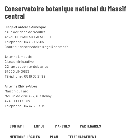
Conservatoire botanique national du Massif
central
Siège et antenne Auvergne
3 rue Adrienne de Noailles
43230 CHAVANIAC-LAFAYETTE
Téléphone : 04 71 77 55 65
Courriel : conservatoire.siege@cbnmc.fr
Antenne Limousin
Cité administrative
22 rue des pénitents blancs
87000 LIMOGES
Téléphone : 05 19 03 21 99
Antenne Rhône-Alpes
Maison du Parc
Moulin de Virieu - 2, rue Benaÿ
42410 PÉLUSSIN
Téléphone : 04 74 59 17 93
CONTACT
EMPLOI
MARCHÉS
PARTENAIRES
MENTIONS LÉGALES
PLAN
TÉLÉCHARGEMENT