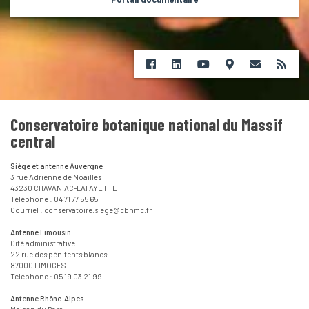
Conservatoire botanique national du Massif
central
Siège et antenne Auvergne
3 rue Adrienne de Noailles
43230 CHAVANIAC-LAFAYETTE
Téléphone : 04 71 77 55 65
Courriel : conservatoire.siege@cbnmc.fr
Antenne Limousin
Cité administrative
22 rue des pénitents blancs
87000 LIMOGES
Téléphone : 05 19 03 21 99
Antenne Rhône-Alpes